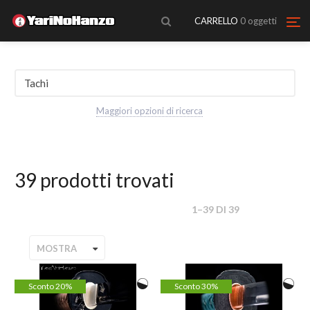
CARRELLO
0
oggetti
Maggiori opzioni di ricerca
39 prodotti trovati
1
–
39
DI
39
MOSTRA
Sconto 20%
Sconto 30%