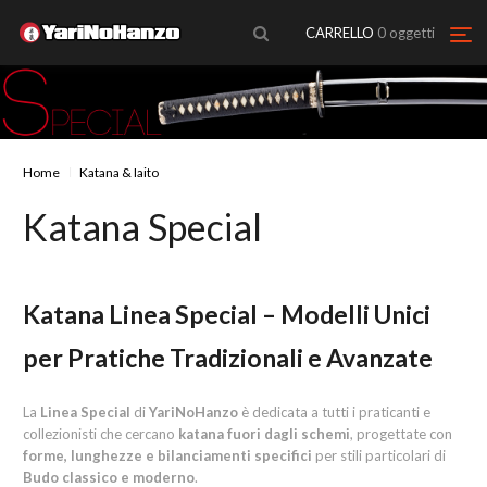
CARRELLO
0
oggetti
Home
Katana & Iaito
Katana Special
Katana Linea Special – Modelli Unici
per Pratiche Tradizionali e Avanzate
La
Linea Special
di
YariNoHanzo
è dedicata a tutti i praticanti e
collezionisti che cercano
katana fuori dagli schemi
, progettate con
forme, lunghezze e bilanciamenti specifici
per stili particolari di
Budo classico e moderno
.