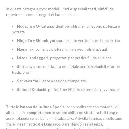
In questa categoria trovi
modelli rari e specializzati
, difficili da
reperire nei comuni negozi di katana online:
Nodachi
e
O-Katana
, ideali per stili che richiedono potenza e
portata
Ninja To
e
Shinobigatana
, anche in versione con
lama dritta
Nagamaki
con impugnatura lunga e geometrie speciali
Iaito ultraleggeri
, progettati per pratica fluida e veloce
Shirasaya
, con montatura essenziale per collezionisti e forme
tradizionali
Sankaku Yari
, lance a sezione triangolare
Shinobi Kodachi
, perfetti per Ninjutsu e tecniche ravvicinate
Tutte le
katana della linea Special
sono realizzate con materiali di
alta qualità,
completamente smontabili
, con struttura
full tang
e
assemblaggio senza bulloni né saldature. A livello tecnico, si collocano
tra le linee
Practical
e
Damasco
, garantendo
resistenza,