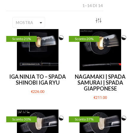
1
–
14
DI
14
MOSTRA
Sconto 21%
Sconto 20%
IGA NINJA TO – SPADA
NAGAMAKI | SPADA
SHINOBI IGA RYU
SAMURAI | SPADA
GIAPPONESE
€226.00
€211.00
Sconto 30%
Sconto 37%