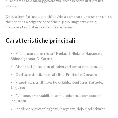
bilanciamento e maneggevolezza
, anche in contesti di pratica
intensa.
Questa linea è pensata per chi desidera
comprare una katana unica
,
che risponda a esigenze specifiche di peso, lunghezza e stile,
mantenendo alti standard tecnici e artigianali.
Caratteristiche principali:
Katana non convenzionali:
Nodachi, Ninjato, Nagamaki,
Shinobigatana, O-Katana
Disponibili anche
Iaito ultraleggeri
per pratica avanzata
Qualità costruttiva pari alle linee Practical e Damasco
Progettate per stili specifici di
Iaido, Kenjutsu, Battodo,
Ninjutsu
Full tang, smontabili
, assemblaggio senza componenti
industriali
Ideali per praticanti esigenti, insegnanti, dojo e collezionisti