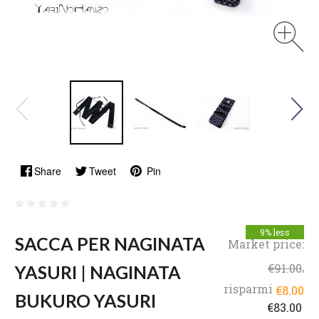
Share
Tweet
Pin
9% less
SACCA PER NAGINATA
Market price:
,
€91.00
YASURI | NAGINATA
risparmi
€8.00
BUKURO YASURI
€83.00