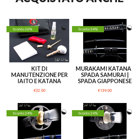
Sconto 26%
Sconto 34%
KIT DI
MURAKAMI KATANA |
MANUTENZIONE PER
SPADA SAMURAI |
IAITO E KATANA
SPADA GIAPPONESE
€32.00
€139.00
Sconto 24%
Sconto 24%