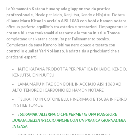
La
Yamamoto Katana
è una
spada giapponese da pratica
professionale
, ideale per Iaido, Kenjutsu, Kendo e Ninjutsu. Dotata
di
lama Maru Kitae in acciaio AISI 1060 con bohi
e
hamon notare
,
offre un perfetto equilibrio tra estetica e prestazioni. L’impugnatura in
cotone blu
con
tsukamaki alternato
e la
tsuba in stile Tomoe
completano una katana costruita per l’allenamento tecnico.
Completata da
saya Kuroro Ishime
nero opaco e testata con
controllo qualità YariNoHanzo
, è adatta sia a principianti che a
praticanti esperti.
IAITO KATANA PRODOTTA PER PRATICA DI IAIDO, KENDO,
KENJUTSU E NINJUTSU
LAMA MARU KITAE CON BOHI, IN ACCIAIO AISI 1060 AD
ALTO TENORE DI CARBONIO ED HAMON NOTARE
TSUKAI TO IN COTONE BLU, HINERIMAKI E TSUBA IN FERRO
IN STILE TOMOE
TSUKAMAKI ALTERNATO CHE PERMETTE UNA MAGGIORE
DURATA DELL'INTRECCIO ANCHE CON UN PRATICA GIORNALIERA
INTENSA