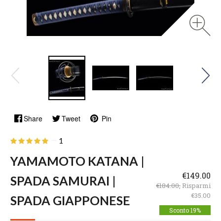
Share
Tweet
Pin
—
1
YAMAMOTO KATANA |
€149.00
SPADA SAMURAI |
€184.00,
Risparmi
€35.00
SPADA GIAPPONESE
Sconto 19%