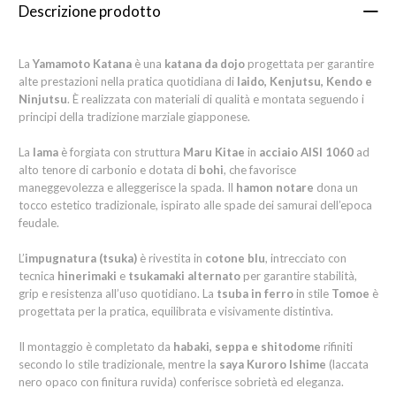
Descrizione prodotto
La
Yamamoto Katana
è una
katana da dojo
progettata per garantire
alte prestazioni nella pratica quotidiana di
Iaido, Kenjutsu, Kendo e
Ninjutsu
. È realizzata con materiali di qualità e montata seguendo i
principi della tradizione marziale giapponese.
La
lama
è forgiata con struttura
Maru Kitae
in
acciaio AISI 1060
ad
alto tenore di carbonio e dotata di
bohi
, che favorisce
maneggevolezza e alleggerisce la spada. Il
hamon notare
dona un
tocco estetico tradizionale, ispirato alle spade dei samurai dell’epoca
feudale.
L’
impugnatura (tsuka)
è rivestita in
cotone blu
, intrecciato con
tecnica
hinerimaki
e
tsukamaki alternato
per garantire stabilità,
grip e resistenza all’uso quotidiano. La
tsuba in ferro
in stile
Tomoe
è
progettata per la pratica, equilibrata e visivamente distintiva.
Il montaggio è completato da
habaki, seppa e shitodome
rifiniti
secondo lo stile tradizionale, mentre la
saya Kuroro Ishime
(laccata
nero opaco con finitura ruvida) conferisce sobrietà ed eleganza.