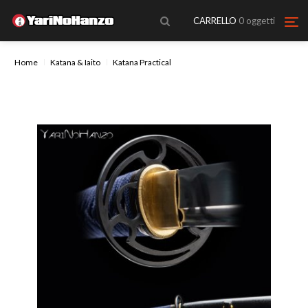
CARRELLO
0
oggetti
Home
Katana & Iaito
Katana Practical