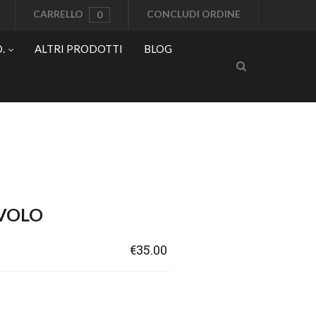
CARRELLO
CONCLUDI ORDINE
0
.
ALTRI PRODOTTI
BLOG
AVOLO
€35.00