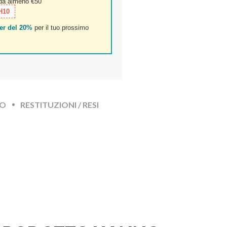
 da almeno €50
H10
er del 20%
per il tuo prossimo
TO
RESTITUZIONI / RESI