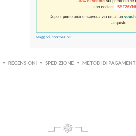
10% di sconto
sul primo ordine
con codice
SST26YN
Dopo il primo ordine riceverai via email un
vouch
acquisto.
Maggiori informazioni
RECENSIONI
SPEDIZIONE
METODI DI PAGAMEN