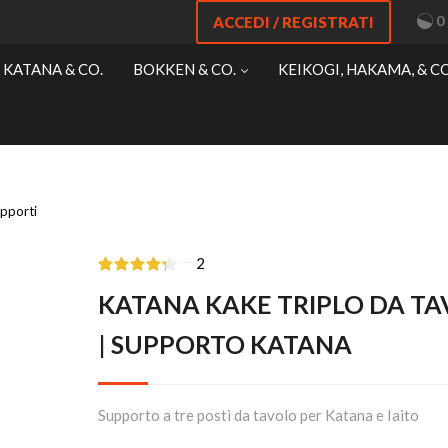
0
ACCEDI / REGISTRATI
KATANA & CO.
BOKKEN & CO.
KEIKOGI, HAKAMA, & CO
upporti
—
2
KATANA KAKE TRIPLO DA T
| SUPPORTO KATANA
Supporto a tre posti da tavolo per Katana e Iaito