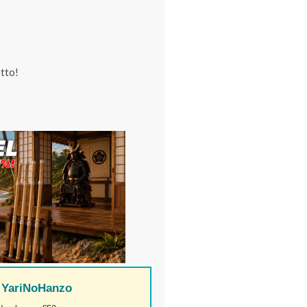
tto!
 YariNoHanzo