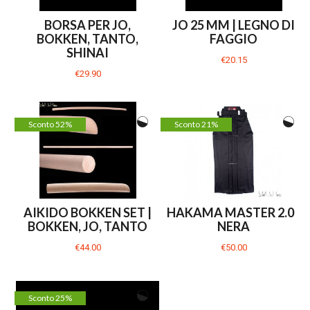
BORSA PER JO,
JO 25 MM | LEGNO DI
BOKKEN, TANTO,
FAGGIO
SHINAI
€20.15
€29.90
Sconto 52%
Sconto 21%
AIKIDO BOKKEN SET |
HAKAMA MASTER 2.0 |
BOKKEN, JO, TANTO
NERA
€44.00
€50.00
Sconto 25%