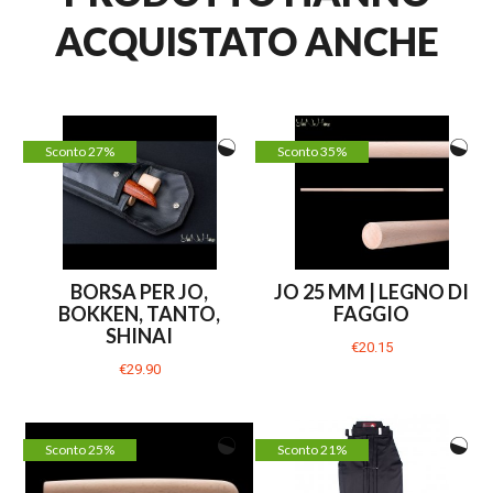
ACQUISTATO ANCHE
Sconto 27%
Sconto 35%
BORSA PER JO,
JO 25 MM | LEGNO DI
BOKKEN, TANTO,
FAGGIO
SHINAI
€20.15
€29.90
Sconto 25%
Sconto 21%