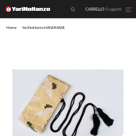
CARRELLO
0
oggetti
Home
YariNoHanzo HANDMADE