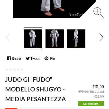
Share
Tweet
Pin
JUDO GI “FUDO”
€51.00
MODELLO SHUGYO -
€73.00,
Risparmi
€22.00
MEDIA PESANTEZZA
Sconto 30%