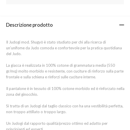
Descrizione prodotto
Il Judogi mod. Shugyō è stato studiato per chi alla ricerca di
un’unifome da Judo comoda e confortevole per la pratica quotidiana
del Judo.
La giacca è realizzata in 100% cotone di grammatura media (550
gr/mq) molto morbido e resistente, con cuciture di rinforzo sulla parte
frontale e sulla schiena e rinforzi sulle cuciture interne.
Il pantalone è in tessuto di 100% cotone morbido ed è rinforzato nella
zona del ginocchio.
Si tratta di un Judogi dal taglio classico con ha una vestibilità perfetta,
non troppo attillato o troppo largo.
Un Judogi dal rapporto qualità/prezzo ottimo ed adatto per
principianti ed esperti.