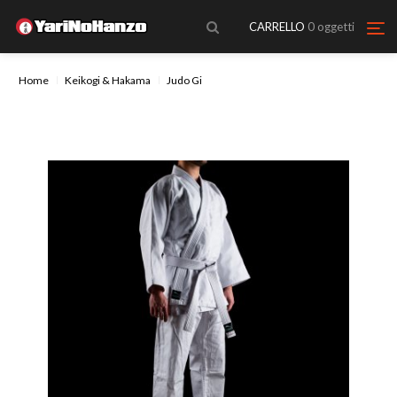
CARRELLO
0
oggetti
Home
Keikogi & Hakama
Judo Gi