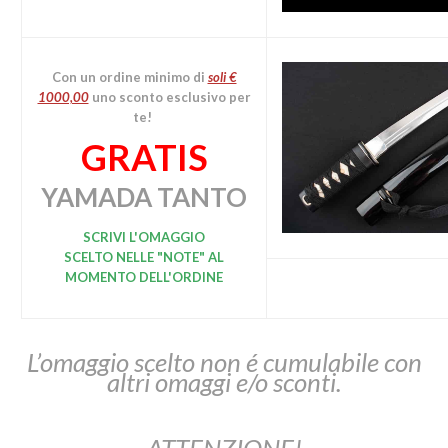
Con un ordine minimo di
soli €
1000,00
uno sconto esclusivo per
te!
GRATIS
YAMADA TANTO
SCRIVI L'OMAGGIO
SCELTO
NELLE "NOTE" AL
MOMENTO DELL'ORDINE
L’omaggio scelto non é cumulabile con
altri omaggi e/o sconti.