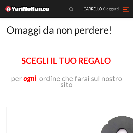
CARRELLO
0
oggetti
Omaggi da non perdere!
SCEGLI IL TUO REGALO
per
ogni
ordine che farai sul nostro
sito