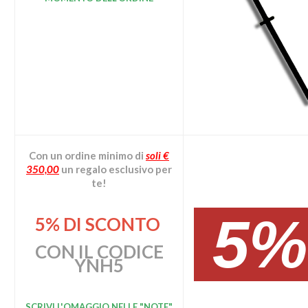
Con un ordine minimo
di
soli €
350,00
un regalo esclusivo per
te!
5
5% DI SCONTO
CON IL CODICE
YNH5
SCRIVI L'OMAGGIO
NELLE "NOTE"