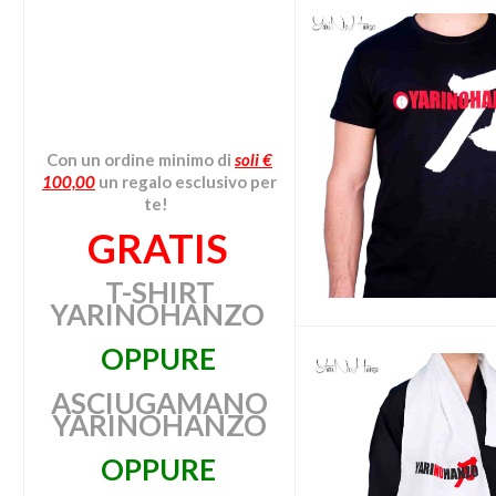
Con un ordine minimo
di
soli €
100,00
un regalo esclusivo per
te!
GRATIS
T-SHIRT
YARINOHANZO
OPPURE
ASCIUGAMANO
YARINOHANZO
OPPURE