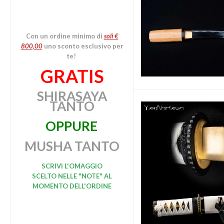
Con un ordine minimo di
soli €
800,00
uno sconto esclusivo per
te!
GRATIS
SHIRASAYA
TANTO
OPPURE
MUSHA TANTO
SCRIVI L'OMAGGIO
SCELTO
NELLE "NOTE" AL
MOMENTO DELL'ORDINE