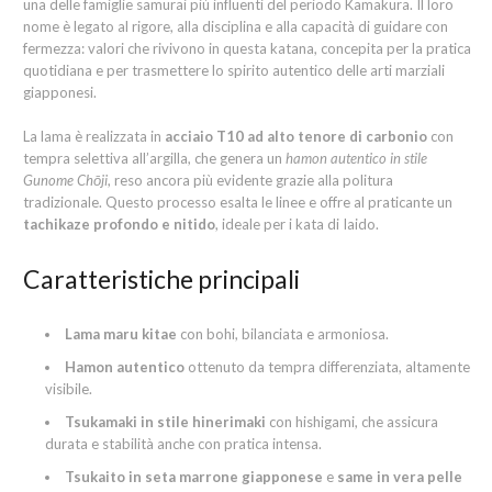
una delle famiglie samurai più influenti del periodo Kamakura. Il loro
nome è legato al rigore, alla disciplina e alla capacità di guidare con
fermezza: valori che rivivono in questa katana, concepita per la pratica
quotidiana e per trasmettere lo spirito autentico delle arti marziali
giapponesi.
La lama è realizzata in
acciaio T10 ad alto tenore di carbonio
con
tempra selettiva all’argilla, che genera un
hamon autentico in stile
Gunome Chōji
, reso ancora più evidente grazie alla politura
tradizionale. Questo processo esalta le linee e offre al praticante un
tachikaze profondo e nitido
, ideale per i kata di Iaido.
Caratteristiche principali
Lama maru kitae
con bohi, bilanciata e armoniosa.
Hamon autentico
ottenuto da tempra differenziata, altamente
visibile.
Tsukamaki in stile hinerimaki
con hishigami, che assicura
durata e stabilità anche con pratica intensa.
Tsukaito in seta marrone giapponese
e
same in vera pelle