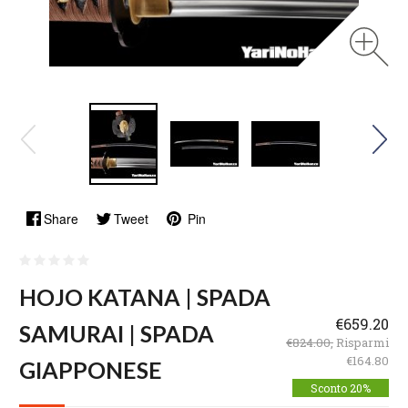
Share
Tweet
Pin
HOJO KATANA | SPADA
€659.20
SAMURAI | SPADA
€824.00,
Risparmi
€164.80
GIAPPONESE
Sconto 20%