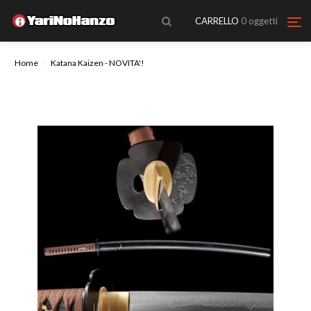
CARRELLO
0
oggetti
Home
Katana Kaizen - NOVITA'!