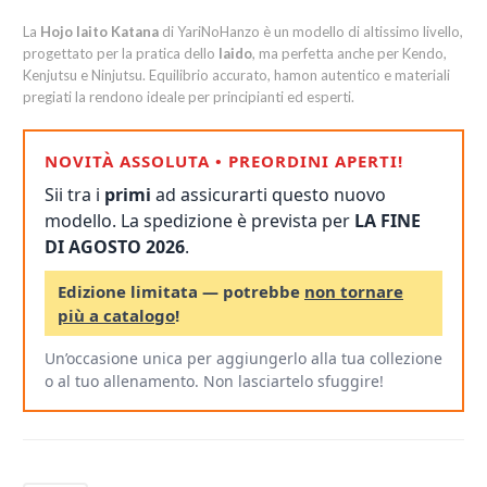
La
Hojo Iaito Katana
di YariNoHanzo è un modello di altissimo livello,
progettato per la pratica dello
Iaido
, ma perfetta anche per Kendo,
Kenjutsu e Ninjutsu. Equilibrio accurato, hamon autentico e materiali
pregiati la rendono ideale per principianti ed esperti.
NOVITÀ ASSOLUTA • PREORDINI APERTI!
Sii tra i
primi
ad assicurarti questo nuovo
modello. La spedizione è prevista per
LA FINE
DI AGOSTO 2026
.
Edizione limitata — potrebbe
non tornare
più a catalogo
!
Un’occasione unica per aggiungerlo alla tua collezione
o al tuo allenamento. Non lasciartelo sfuggire!